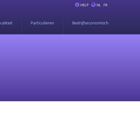
HELP
NL
FR
caliteit
Particulieren
Bedrijfseconomisch