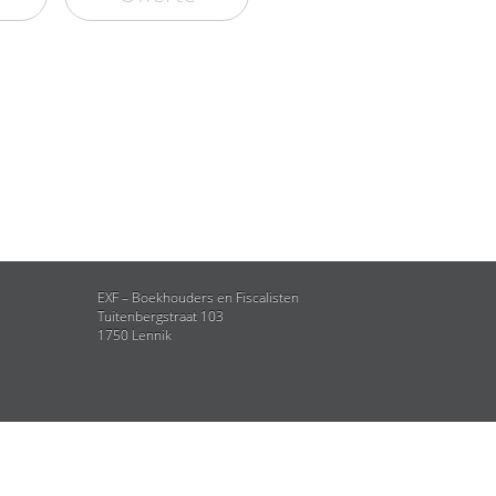
EXF – Boekhouders en Fiscalisten
Tuitenbergstraat 103
1750 Lennik