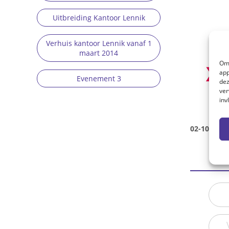
Uitbreiding Kantoor Lennik
Verhuis kantoor Lennik vanaf 1
maart 2014
Om 
app
Evenement 3
dez
ver
inv
02-10-2015