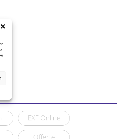
or
te
ve
n
n
EXF Online
Offerte