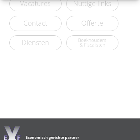
Vacatures
Nuttige links
Contact
Offerte
Boekhouders
Diensten
& Fiscalisten
Economisch gerichte partner