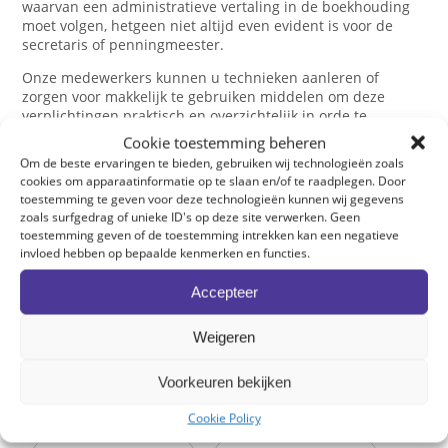
waarvan een administratieve vertaling in de boekhouding
moet volgen, hetgeen niet altijd even evident is voor de
secretaris of penningmeester.
Onze medewerkers kunnen u technieken aanleren of
zorgen voor makkelijk te gebruiken middelen om deze
verplichtingen praktisch en overzichtelijk in orde te
brengen.
Cookie toestemming beheren
Om de beste ervaringen te bieden, gebruiken wij technologieën zoals
Wij willen U gerust ontvangen voor een eerste vrijblijvend
cookies om apparaatinformatie op te slaan en/of te raadplegen. Door
gesprek. Neem hiervoor via deze weg
contact
op of plan
toestemming te geven voor deze technologieën kunnen wij gegevens
een afspraak op het door u gekozen kantoor.
zoals surfgedrag of unieke ID's op deze site verwerken. Geen
toestemming geven of de toestemming intrekken kan een negatieve
invloed hebben op bepaalde kenmerken en functies.
Accepteer
Over EXF
Onze visie
Weigeren
Voorkeuren bekijken
Kantoren
EXF Online
Cookie Policy