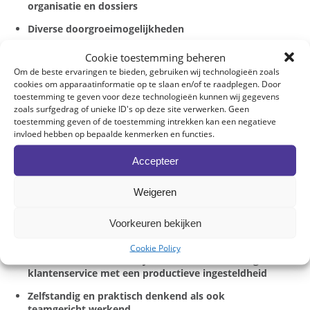
organisatie en dossiers
Diverse doorgroeimogelijkheden
Cookie toestemming beheren
Om de beste ervaringen te bieden, gebruiken wij technologieën zoals
cookies om apparaatinformatie op te slaan en/of te raadplegen. Door
Profiel
toestemming te geven voor deze technologieën kunnen wij gegevens
zoals surfgedrag of unieke ID's op deze site verwerken. Geen
toestemming geven of de toestemming intrekken kan een negatieve
invloed hebben op bepaalde kenmerken en functies.
Vereist: In het bezit van een bachelor diploma met
boekhoudkundige achtergrond
Accepteer
Werkervaring van minstens 3 jaar op een
boekhoudkantoor.
Weigeren
Nederlandstalig met goede
Voorkeuren bekijken
communicatievaardigheden, goede kennis van Frans
is een pluspunt
Cookie Policy
Zin voor verantwoordelijkheid en streven naar goede
klantenservice met een productieve ingesteldheid
Zelfstandig en praktisch denkend als ook
teamgericht werkend