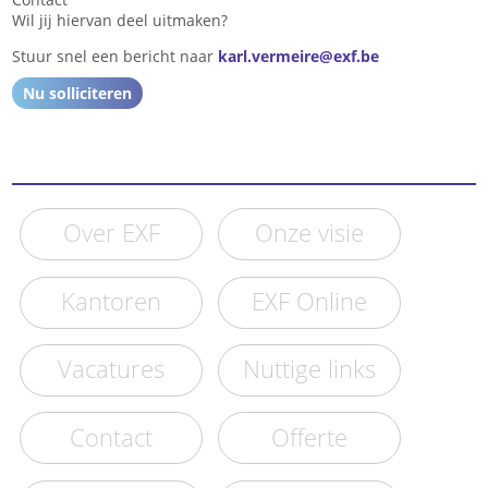
Wil jij hiervan deel uitmaken?
Stuur snel een bericht naar
karl.vermeire@exf.be
Nu solliciteren
Over EXF
Onze visie
Kantoren
EXF Online
Vacatures
Nuttige links
Contact
Offerte