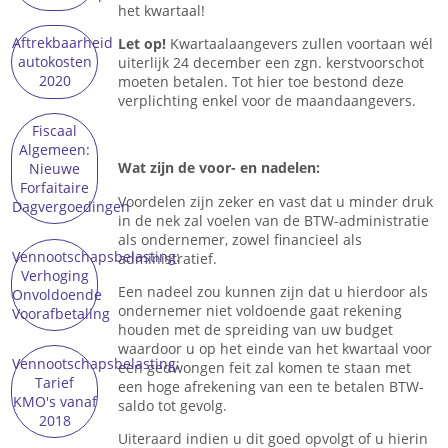
het kwartaal!
Aftrekbaarheid
Let op!
Kwartaalaangevers zullen voortaan wél
autokosten
uiterlijk 24 december een zgn. kerstvoorschot
2020
moeten betalen. Tot hier toe bestond deze
verplichting enkel voor de maandaangevers.
Fiscaal
Algemeen:
Wat zijn de voor- en nadelen:
Nieuwe
Forfaitaire
Voordelen zijn zeker en vast dat u minder druk
Dagvergoedingen
in de nek zal voelen van de BTW-administratie
als ondernemer, zowel financieel als
Vennootschapsbelasting:
administratief.
Verhoging
Een nadeel zou kunnen zijn dat u hierdoor als
Onvoldoende
ondernemer niet voldoende gaat rekening
Voorafbetaling
houden met de spreiding van uw budget
waardoor u op het einde van het kwartaal voor
Vennootschapsbelasting:
een gedwongen feit zal komen te staan met
Tarief
een hoge afrekening van een te betalen BTW-
KMO's vanaf
saldo tot gevolg.
2018
Uiteraard indien u dit goed opvolgt of u hierin