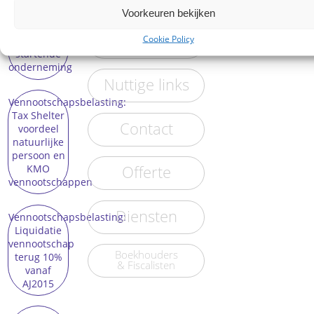
Voorkeuren bekijken
Nieuw
fiscaal
Vacatures
Cookie Policy
voordeel
startende
onderneming
Nuttige links
Vennootschapsbelasting:
Tax Shelter
Contact
voordeel
natuurlijke
persoon en
KMO
Offerte
vennootschappen
Diensten
Vennootschapsbelasting:
Liquidatie
vennootschap
Boekhouders
terug 10%
& Fiscalisten
vanaf
AJ2015