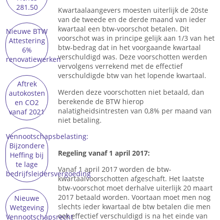
281.50
Kwartaalaangevers moesten uiterlijk de 20ste
van de tweede en de derde maand van ieder
kwartaal een btw-voorschot betalen. Dit
Nieuwe BTW
voorschot was in principe gelijk aan 1/3 van het
Attestering
btw-bedrag dat in het voorgaande kwartaal
6%
verschuldigd was. Deze voorschotten werden
renovatiewerken
vervolgens verrekend met de effectief
verschuldigde btw van het lopende kwartaal.
Aftrek
Werden deze voorschotten niet betaald, dan
autokosten
berekende de BTW hierop
en CO2
nalatigheidsintresten van 0,8% per maand van
vanaf 2021
niet betaling.
Vennootschapsbelasting:
Bijzondere
Regeling vanaf 1 april 2017:
Heffing bij
te lage
Vanaf 1 april 2017 worden de btw-
bedrijfsleidersvergoeding
kwartaalvoorschotten afgeschaft. Het laatste
btw-voorschot moet derhalve uiterlijk 20 maart
2017 betaald worden. Voortaan moet men nog
Nieuwe
slechts ieder kwartaal de btw betalen die men
Wetgeving
ook effectief verschuldigd is na het einde van
Vennootschapsrecht