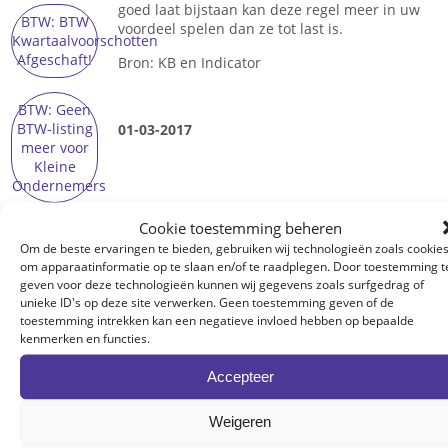
goed laat bijstaan kan deze regel meer in uw
BTW: BTW
voordeel spelen dan ze tot last is.
Kwartaalvoorschotten
Afgeschaft!
Bron: KB en Indicator
BTW: Geen
BTW-listing
01-03-2017
meer voor
Kleine
Ondernemers
Cookie toestemming beheren
BTW: BTW
Om de beste ervaringen te bieden, gebruiken wij technologieën zoals cookie
Over EXF
Vrijstellingsregeling
om apparaatinformatie op te slaan en/of te raadplegen. Door toestemming t
vanaf 2016
geven voor deze technologieën kunnen wij gegevens zoals surfgedrag of
naar
unieke ID's op deze site verwerken. Geen toestemming geven of de
25.000,00
Onze visie
toestemming intrekken kan een negatieve invloed hebben op bepaalde
EUR
kenmerken en functies.
Kantoren
Accepteer
Vennootschapsbelasting:
Bijzondere
Liquidatiereserve
Weigeren
EXF Online